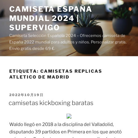
Saltar
CAMISETA ESPAÑA
al
MUNDIAL 2024 |
contenido
SUPERVIGO
Camiseta Selección Española 2024 – Ofrecemos camiseta de
España 2022 mundial para adultos y niños. Personalizar gratis.
Envío gratis desde 69 €.
ETIQUETA:
CAMISETAS REPLICAS
ATLETICO DE MADRID
PUBLICADO
2022年10月19日
EL
camisetas kickboxing baratas
Waldo llegó en 2018 a la disciplina del Valladolid,
disputando 39 partidos en Primera en los que anotó