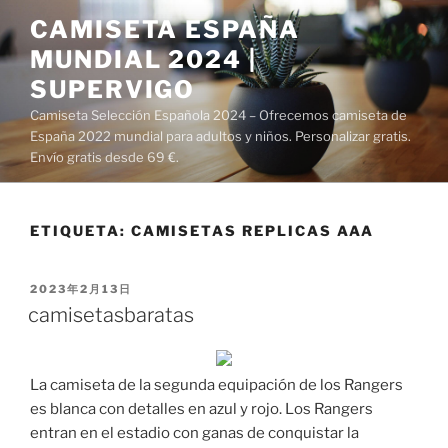
Saltar
CAMISETA ESPAÑA
al
MUNDIAL 2024 |
contenido
SUPERVIGO
Camiseta Selección Española 2024 – Ofrecemos camiseta de
España 2022 mundial para adultos y niños. Personalizar gratis.
Envío gratis desde 69 €.
ETIQUETA:
CAMISETAS REPLICAS AAA
PUBLICADO
2023年2月13日
EL
camisetasbaratas
La camiseta de la segunda equipación de los Rangers
es blanca con detalles en azul y rojo. Los Rangers
entran en el estadio con ganas de conquistar la