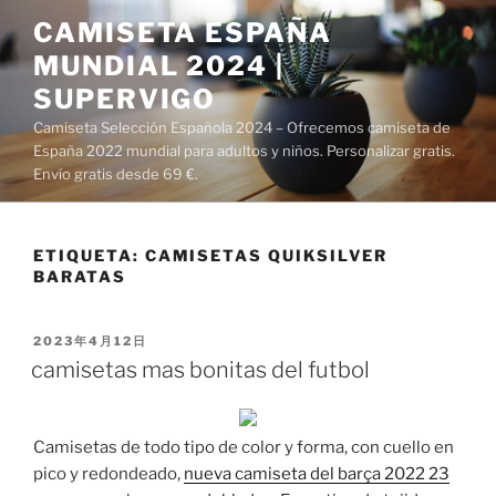
Saltar
CAMISETA ESPAÑA
al
MUNDIAL 2024 |
contenido
SUPERVIGO
Camiseta Selección Española 2024 – Ofrecemos camiseta de
España 2022 mundial para adultos y niños. Personalizar gratis.
Envío gratis desde 69 €.
ETIQUETA:
CAMISETAS QUIKSILVER
BARATAS
PUBLICADO
2023年4月12日
EL
camisetas mas bonitas del futbol
Camisetas de todo tipo de color y forma, con cuello en
pico y redondeado,
nueva camiseta del barça 2022 23