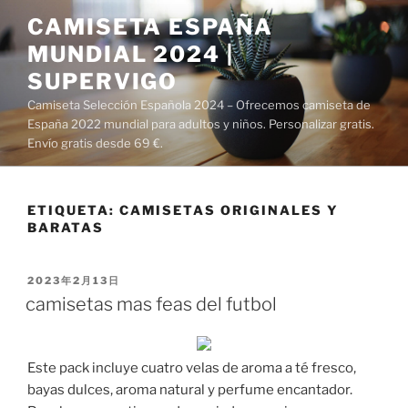
Saltar
CAMISETA ESPAÑA
al
MUNDIAL 2024 |
contenido
SUPERVIGO
Camiseta Selección Española 2024 – Ofrecemos camiseta de
España 2022 mundial para adultos y niños. Personalizar gratis.
Envío gratis desde 69 €.
ETIQUETA:
CAMISETAS ORIGINALES Y
BARATAS
PUBLICADO
2023年2月13日
EL
camisetas mas feas del futbol
Este pack incluye cuatro velas de aroma a té fresco,
bayas dulces, aroma natural y perfume encantador.