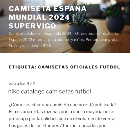
Saltar
CAMISETA ESPAÑA
al
MUNDIAL 2024 |
contenido
SUPERVIGO
Camiseta Selección Española 2024 – Ofrecemos camiseta de
España 2022 mundial para adultos y niños. Personalizar gratis.
Envío gratis desde 69 €.
ETIQUETA:
CAMISETAS OFICIALES FUTBOL
PUBLICADO
2023年8月7日
EL
nike catalogo camisetas futbol
¿Cómo solicitar una camiseta que no está publicada?
Esa es una de las razonas por la que la mayoría no se
preocupa por la calidad, sino en el volumen de ventas.
Los goles de los ‘Gunners’ fueron marcados por