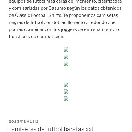
equipos de fútbol más caras del momento, clasificadas
y comisariadas por Casumo según los datos obtenidos
de Classic Football Shirts. Te proponemos camisetas
negras de fútbol con dobladillo recto o redondo que
podrás combinar con tus joggers de entrenamiento o
tus shorts de competición.
PUBLICADO
2023年2月13日
EL
camisetas de futbol baratas xxl