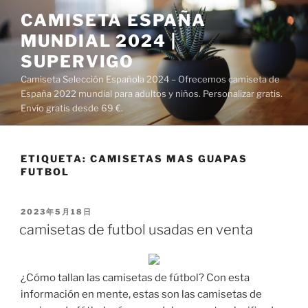
Saltar
CAMISETA ESPAÑA
al
MUNDIAL 2024 |
contenido
SUPERVIGO
Camiseta Selección Española 2024 – Ofrecemos camiseta de
España 2022 mundial para adultos y niños. Personalizar gratis.
Envío gratis desde 69 €.
ETIQUETA:
CAMISETAS MAS GUAPAS
FUTBOL
PUBLICADO
2023年5月18日
EL
camisetas de futbol usadas en venta
¿Cómo tallan las camisetas de fútbol? Con esta
información en mente, estas son las camisetas de