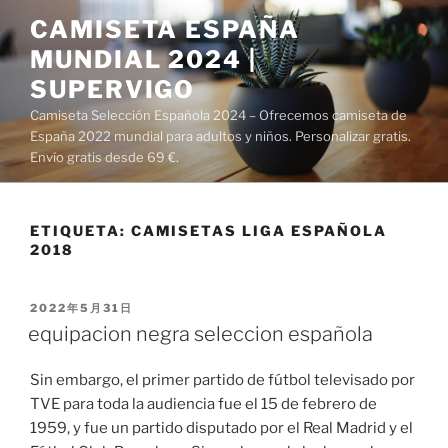
Saltar
CAMISETA ESPAÑA
al
MUNDIAL 2024 |
contenido
SUPERVIGO
Camiseta Selección Española 2024 – Ofrecemos camiseta de
España 2022 mundial para adultos y niños. Personalizar gratis.
Envío gratis desde 69 €.
ETIQUETA:
CAMISETAS LIGA ESPAÑOLA
2018
PUBLICADO
2022年5月31日
EL
equipacion negra seleccion española
Sin embargo, el primer partido de fútbol televisado por
TVE para toda la audiencia fue el 15 de febrero de
1959, y fue un partido disputado por el Real Madrid y el