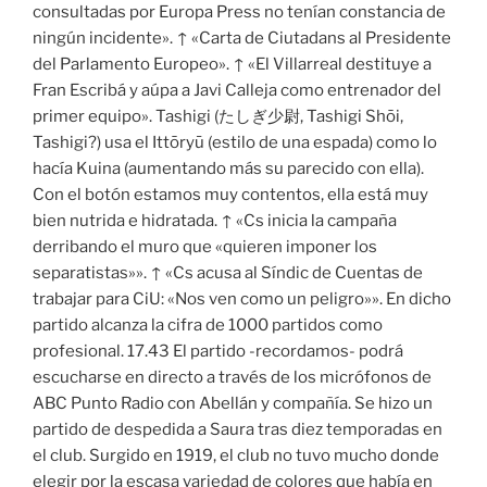
consultadas por Europa Press no tenían constancia de
ningún incidente». ↑ «Carta de Ciutadans al Presidente
del Parlamento Europeo». ↑ «El Villarreal destituye a
Fran Escribá y aúpa a Javi Calleja como entrenador del
primer equipo». Tashigi (たしぎ少尉, Tashigi Shōi,
Tashigi?) usa el Ittōryū (estilo de una espada) como lo
hacía Kuina (aumentando más su parecido con ella).
Con el botón estamos muy contentos, ella está muy
bien nutrida e hidratada. ↑ «Cs inicia la campaña
derribando el muro que «quieren imponer los
separatistas»». ↑ «Cs acusa al Síndic de Cuentas de
trabajar para CiU: «Nos ven como un peligro»». En dicho
partido alcanza la cifra de 1000 partidos como
profesional. 17.43 El partido -recordamos- podrá
escucharse en directo a través de los micrófonos de
ABC Punto Radio con Abellán y compañía. Se hizo un
partido de despedida a Saura tras diez temporadas en
el club. Surgido en 1919, el club no tuvo mucho donde
elegir por la escasa variedad de colores que había en