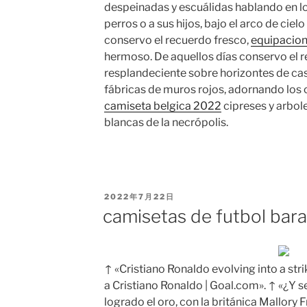
despeinadas y escuálidas hablando en lo
perros o a sus hijos, bajo el arco de ciel
conservo el recuerdo fresco,
equipacio
hermoso. De aquellos días conservo el 
resplandeciente sobre horizontes de ca
fábricas de muros rojos, adornando los c
camiseta belgica 2022
cipreses y arbol
blancas de la necrópolis.
PUBLICADO
2022年7月22日
EL
camisetas de futbol bara
↑ «Cristiano Ronaldo evolving into a str
a Cristiano Ronaldo | Goal.com». ↑ «¿Y s
logrado el oro, con la británica Mallory F