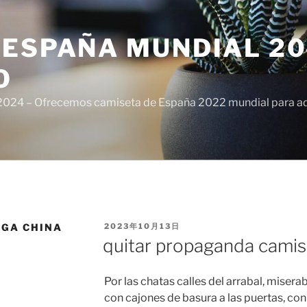
ESPAÑA MUNDIAL 20
O
024 – Ofrecemos camiseta de España 2022 mundial para adul
PUBLICADO
IGA CHINA
2023年10月13日
EL
quitar propaganda camis
Por las chatas calles del arrabal, miserab
con cajones de basura a las puertas, co