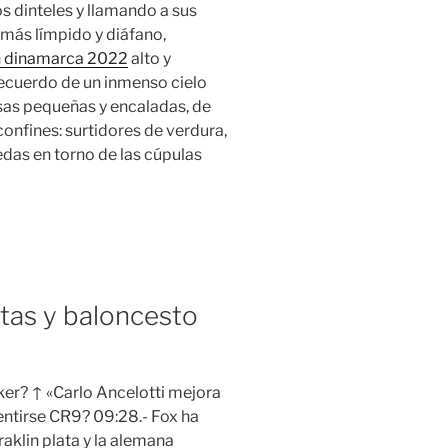
s dinteles y llamando a sus
o más límpido y diáfano,
n dinamarca 2022
alto y
recuerdo de un inmenso cielo
sas pequeñas y encaladas, de
onfines: surtidores de verdura,
edas en torno de las cúpulas
tas y baloncesto
iker? ↑ «Carlo Ancelotti mejora
entirse CR9? 09:28.- Fox ha
raklin plata y la alemana