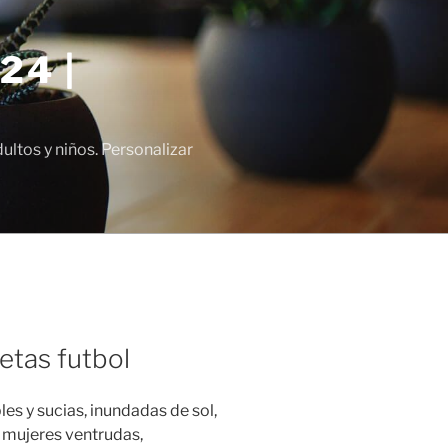
24 |
tos y niños. Personalizar
etas futbol
les y sucias, inundadas de sol,
n mujeres ventrudas,