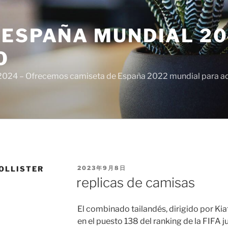
ESPAÑA MUNDIAL 20
O
024 – Ofrecemos camiseta de España 2022 mundial para adul
PUBLICADO
OLLISTER
2023年9月8日
EL
replicas de camisas
El combinado tailandés, dirigido por Ki
en el puesto 138 del ranking de la FIFA 