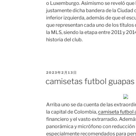
o Luxemburgo. Asimismo se reveló que 
justamente dicha bandera de la Ciudad 
inferior izquierda, además de que el escu
que representan cada uno de los títulos
la MLS, siendo la etapa entre 2011 y 201
historia del club.
PUBLICADO
2023年2月13日
EL
camisetas futbol guapas
Arriba uno se da cuenta de las extraord
la capital de Colombia,
camiseta futbol
financiero y el vasto extrarradio. Ademá
panorámica y micrófono con reducción d
especialmente recomendados para pers