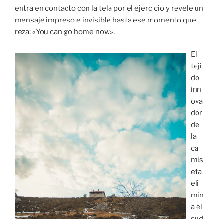
entra en contacto con la tela por el ejercicio y revele un
mensaje impreso e invisible hasta ese momento que
reza: «You can go home now».
El
teji
do
inn
ova
dor
de
la
ca
mis
eta
eli
min
a el
sud