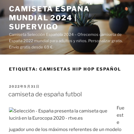
Saltar
CAMISETA ESPAÑA
al
MUNDIAL 2024 |
contenido
SUPERVIGO
Camiseta Selección Española 2024 – Ofrecemos camiseta de
España 2022 mundial para adultos y niños. Personalizar gratis.
Envío gratis desde 69 €.
ETIQUETA:
CAMISETAS HIP HOP ESPAÑOL
PUBLICADO
2022年5月31日
EL
camiseta de españa futbol
Fue
est
e
jugador uno de los máximos referentes de un modelo