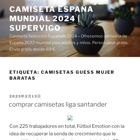
Saltar
CAMISETA ESPAÑA
al
MUNDIAL 2024 |
contenido
SUPERVIGO
Camiseta Selección Española 2024 – Ofrecemos camiseta de
España 2022 mundial para adultos y niños. Personalizar gratis.
Envío gratis desde 69 €.
ETIQUETA:
CAMISETAS GUESS MUJER
BARATAS
PUBLICADO
2023年2月13日
EL
comprar camisetas liga santander
Con 225 trabajadores en total, Fútbol Emotion con la
idea de recuperar la senda de crecimiento que le