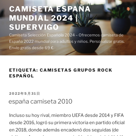
Saltar
CAMISETA ESPAÑA
al
MUNDIAL 2024 |
contenido
SUPERVIGO
Camiseta Selección Española 2024 – Ofrecemos camiseta de
España 2022 mundial para adultos y niños. Personalizar gratis.
Envío gratis desde 69 €.
ETIQUETA:
CAMISETAS GRUPOS ROCK
ESPAÑOL
PUBLICADO
2022年5月31日
EL
españa camiseta 2010
Incluso su hoy rival, miembro UEFA desde 2014 y FIFA
desde 2016, logró su primera victoria en partido oficial
en 2018, donde además encadenó dos seguidas (de