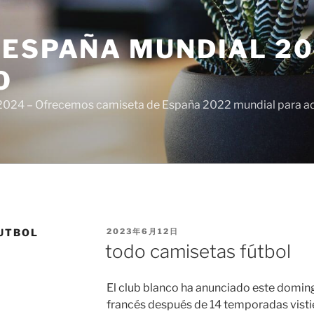
ESPAÑA MUNDIAL 20
O
024 – Ofrecemos camiseta de España 2022 mundial para adul
PUBLICADO
UTBOL
2023年6月12日
EL
todo camisetas fútbol
El club blanco ha anunciado este domin
francés después de 14 temporadas vistie