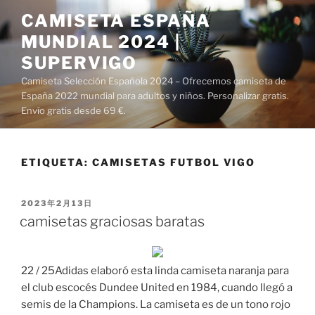
Saltar
CAMISETA ESPAÑA
al
MUNDIAL 2024 |
contenido
SUPERVIGO
Camiseta Selección Española 2024 – Ofrecemos camiseta de
España 2022 mundial para adultos y niños. Personalizar gratis.
Envío gratis desde 69 €.
ETIQUETA:
CAMISETAS FUTBOL VIGO
PUBLICADO
2023年2月13日
EL
camisetas graciosas baratas
22 / 25Adidas elaboró esta linda camiseta naranja para
el club escocés Dundee United en 1984, cuando llegó a
semis de la Champions. La camiseta es de un tono rojo