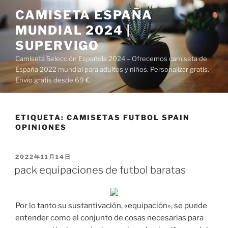
Saltar
CAMISETA ESPAÑA
al
MUNDIAL 2024 |
contenido
SUPERVIGO
Camiseta Selección Española 2024 – Ofrecemos camiseta de
España 2022 mundial para adultos y niños. Personalizar gratis.
Envío gratis desde 69 €.
ETIQUETA:
CAMISETAS FUTBOL SPAIN
OPINIONES
PUBLICADO
2022年11月14日
EL
pack equipaciones de futbol baratas
Por lo tanto su sustantivación, «equipación», se puede
entender como el conjunto de cosas necesarias para