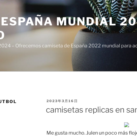
ESPAÑA MUNDIAL 20
O
024 – Ofrecemos camiseta de España 2022 mundial para adul
PUBLICADO
UTBOL
2023年3月16日
EL
camisetas replicas en sa
Me gusta mucho. Julen un poco más floj