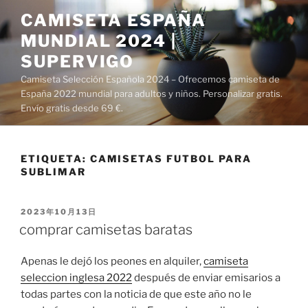
Saltar
CAMISETA ESPAÑA
al
MUNDIAL 2024 |
contenido
SUPERVIGO
Camiseta Selección Española 2024 – Ofrecemos camiseta de
España 2022 mundial para adultos y niños. Personalizar gratis.
Envío gratis desde 69 €.
ETIQUETA:
CAMISETAS FUTBOL PARA
SUBLIMAR
PUBLICADO
2023年10月13日
EL
comprar camisetas baratas
Apenas le dejó los peones en alquiler,
camiseta
seleccion inglesa 2022
después de enviar emisarios a
todas partes con la noticia de que este año no le