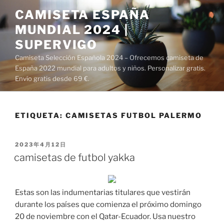
Saltar
CAMISETA ESPAÑA
al
MUNDIAL 2024 |
contenido
SUPERVIGO
Camiseta Selección Española 2024 – Ofrecemos camiseta de
España 2022 mundial para adultos y niños. Personalizar gratis.
Envío gratis desde 69 €.
ETIQUETA:
CAMISETAS FUTBOL PALERMO
PUBLICADO
2023年4月12日
EL
camisetas de futbol yakka
Estas son las indumentarias titulares que vestirán
durante los países que comienza el próximo domingo
20 de noviembre con el Qatar-Ecuador. Usa nuestro