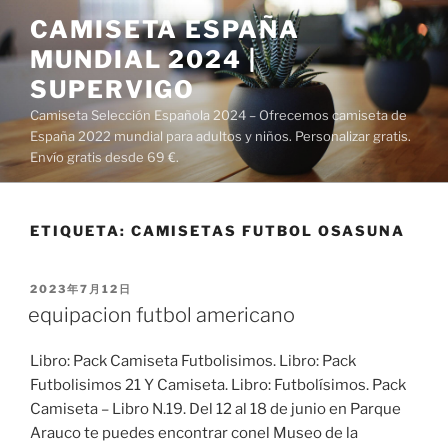
Saltar
CAMISETA ESPAÑA
al
MUNDIAL 2024 |
contenido
SUPERVIGO
Camiseta Selección Española 2024 – Ofrecemos camiseta de
España 2022 mundial para adultos y niños. Personalizar gratis.
Envío gratis desde 69 €.
ETIQUETA:
CAMISETAS FUTBOL OSASUNA
PUBLICADO
2023年7月12日
EL
equipacion futbol americano
Libro: Pack Camiseta Futbolisimos. Libro: Pack
Futbolisimos 21 Y Camiseta. Libro: Futbolísimos. Pack
Camiseta – Libro N.19. Del 12 al 18 de junio en Parque
Arauco te puedes encontrar conel Museo de la