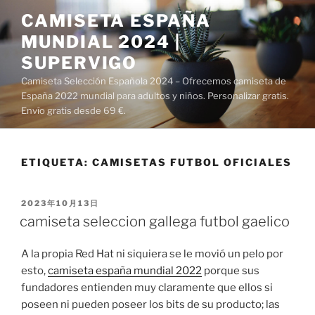
Saltar
CAMISETA ESPAÑA
al
MUNDIAL 2024 |
contenido
SUPERVIGO
Camiseta Selección Española 2024 – Ofrecemos camiseta de
España 2022 mundial para adultos y niños. Personalizar gratis.
Envío gratis desde 69 €.
ETIQUETA:
CAMISETAS FUTBOL OFICIALES
PUBLICADO
2023年10月13日
EL
camiseta seleccion gallega futbol gaelico
A la propia Red Hat ni siquiera se le movió un pelo por
esto,
camiseta españa mundial 2022
porque sus
fundadores entienden muy claramente que ellos si
poseen ni pueden poseer los bits de su producto; las