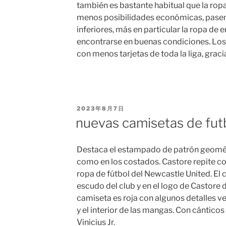
también es bastante habitual que la rop
menos posibilidades económicas, pasen a
inferiores, más en particular la ropa de
encontrarse en buenas condiciones. Los 
con menos tarjetas de toda la liga, graci
PUBLICADO
2023年8月7日
EL
nuevas camisetas de fut
Destaca el estampado de patrón geométri
como en los costados. Castore repite c
ropa de fútbol del Newcastle United. El 
escudo del club y en el logo de Castore 
camiseta es roja con algunos detalles v
y el interior de las mangas. Con cánticos 
Vinicius Jr.