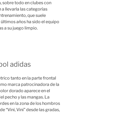
a, sobre todo en clubes con
 llevarla las categorías
 entrenamiento, que suele
últimos años ha sido el equipo
as a su juego limpio.
bol adidas
co tanto en la parte frontal
omo marca patrocinadora de la
color dorado aparece en el
del pecho y las mangas. La
erdes en la zona de los hombros
de “Vini, Vini” desde las gradas,