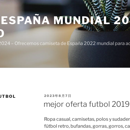
ESPAÑA MUNDIAL 20
O
024 – Ofrecemos camiseta de España 2022 mundial para adul
PUBLICADO
UTBOL
2023年8月7日
EL
mejor oferta futbol 2019
Ropa casual, camisetas, polos y sudader
fútbol retro, bufandas, gorras, gorros, 