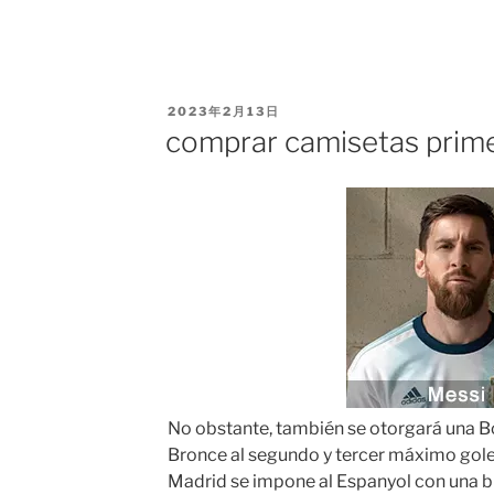
PUBLICADO
2023年2月13日
EL
comprar camisetas prime
No obstante, también se otorgará una Bo
Bronce al segundo y tercer máximo gole
Madrid se impone al Espanyol con una b