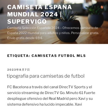
Saltar
CAMISETA ESPAÑA
al
MUNDIAL 2024 |
contenido
SUPERVIGO
Camiseta Selección Española 2024 – Ofrecemos camiseta de
España 2022 mundial para adultos y niños. Personalizar gratis.
Envío gratis desde 69 €.
ETIQUETA:
CAMISETAS FUTBOL MLS
PUBLICADO
2023年8月7日
EL
tipografia para camisetas de futbol
FC Bacelona a través del canal DirecTV Sports y el
servicio streaming de DirecTV Go. Minuto 61 Fuerte
despliegue ofensivo del Real Madrid pero Xavi y su
sistema defensivo ha lucido impecable. Xavi