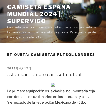
Saltar
CAMISETA ESPAÑA
al
MUNDIAL 2024 |
contenido
SUPERVIGO
Camiseta Selección Española 2024 – Ofrecemos camiseta de
España 2022 mundial para adultos y niños. Personalizar gratis.
Envío gratis desde 69 €.
ETIQUETA:
CAMISETAS FUTBOL LONDRES
PUBLICADO
2023年4月12日
EL
estampar nombre camiseta futbol
La primera equipación es la clásica indumentaria roja
con detalles en azul marino en los laterales y el cuello.
Y el escudo de la Federación Mexicana de Fútbol