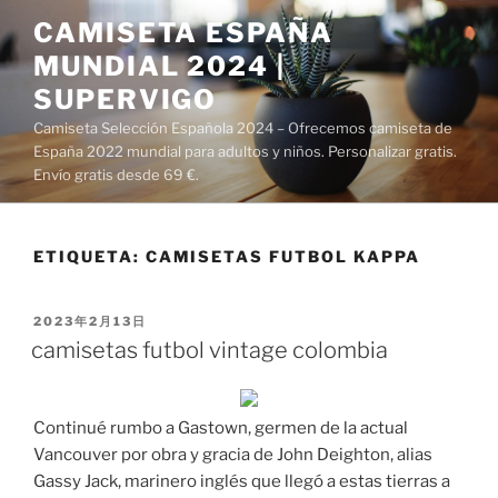
Saltar
CAMISETA ESPAÑA
al
MUNDIAL 2024 |
contenido
SUPERVIGO
Camiseta Selección Española 2024 – Ofrecemos camiseta de
España 2022 mundial para adultos y niños. Personalizar gratis.
Envío gratis desde 69 €.
ETIQUETA:
CAMISETAS FUTBOL KAPPA
PUBLICADO
2023年2月13日
EL
camisetas futbol vintage colombia
Continué rumbo a Gastown, germen de la actual
Vancouver por obra y gracia de John Deighton, alias
Gassy Jack, marinero inglés que llegó a estas tierras a