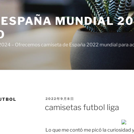
ESPAÑA MUNDIAL 20
O
024 – Ofrecemos camiseta de España 2022 mundial para adul
PUBLICADO
UTBOL
2022年9月8日
EL
camisetas futbol liga
Lo que me contó me picó la curiosidad y