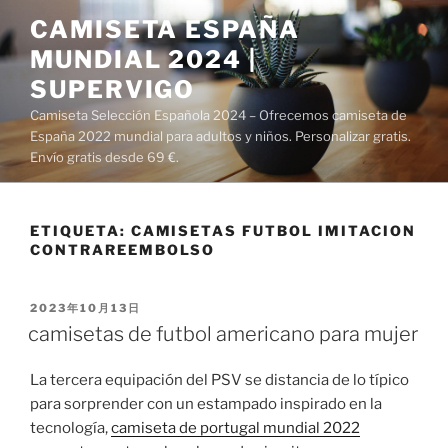
Saltar
CAMISETA ESPAÑA
al
MUNDIAL 2024 |
contenido
SUPERVIGO
Camiseta Selección Española 2024 – Ofrecemos camiseta de
España 2022 mundial para adultos y niños. Personalizar gratis.
Envío gratis desde 69 €.
ETIQUETA:
CAMISETAS FUTBOL IMITACION
CONTRAREEMBOLSO
PUBLICADO
2023年10月13日
EL
camisetas de futbol americano para mujer
La tercera equipación del PSV se distancia de lo típico
para sorprender con un estampado inspirado en la
tecnología,
camiseta de portugal mundial 2022