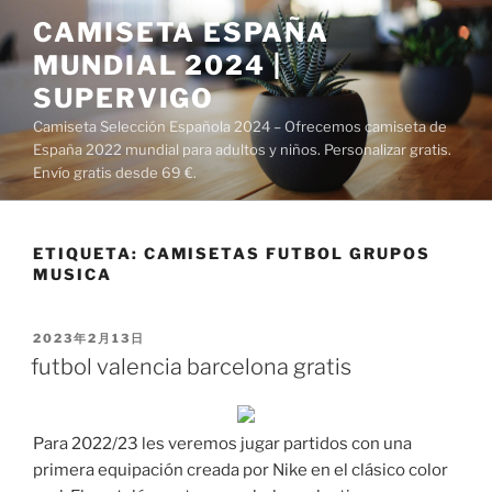
Saltar
CAMISETA ESPAÑA
al
MUNDIAL 2024 |
contenido
SUPERVIGO
Camiseta Selección Española 2024 – Ofrecemos camiseta de
España 2022 mundial para adultos y niños. Personalizar gratis.
Envío gratis desde 69 €.
ETIQUETA:
CAMISETAS FUTBOL GRUPOS
MUSICA
PUBLICADO
2023年2月13日
EL
futbol valencia barcelona gratis
Para 2022/23 les veremos jugar partidos con una
primera equipación creada por Nike en el clásico color