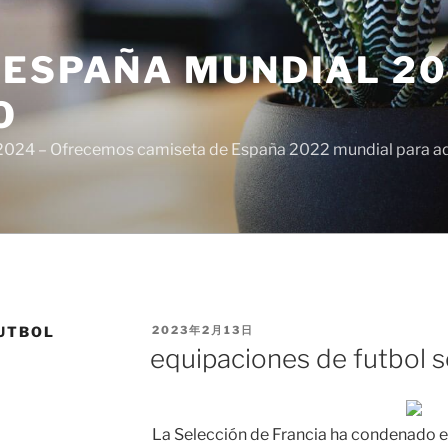
ESPAÑA MUNDIAL 20
O
024 – Ofrecemos camiseta de España 2022 mundial para adul
PUBLICADO
UTBOL
2023年2月13日
EL
equipaciones de futbol s
La Selección de Francia ha condenado e