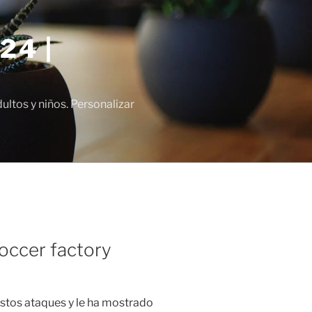
24 |
tos y niños. Personalizar
occer factory
stos ataques y le ha mostrado