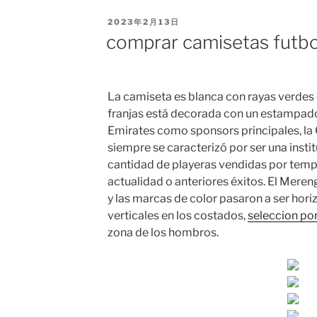
PUBLICADO
2023年2月13日
EL
comprar camisetas futbo
La camiseta es blanca con rayas verdes e
franjas está decorada con un estampado
Emirates como sponsors principales, la
siempre se caracterizó por ser una insti
cantidad de playeras vendidas por temp
actualidad o anteriores éxitos. El Meren
y las marcas de color pasaron a ser hori
verticales en los costados,
seleccion po
zona de los hombros.