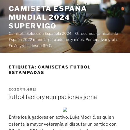
Saltar
CAMISETA ESPAÑA
al
MUNDIAL 2024 |
contenido
SUPERVIGO
Camiseta Selección Española 2024 – Ofrecemos camiseta de
España 2022 mundial para adultos y niños. Personalizar gratis.
Envío gratis desde 69 €.
ETIQUETA:
CAMISETAS FUTBOL
ESTAMPADAS
PUBLICADO
2022年9月8日
EL
futbol factory equipaciones joma
Entre los jugadores en activo, Luka Modrić, es quien
ostenta la mayor veteranía, al disputar un partido con