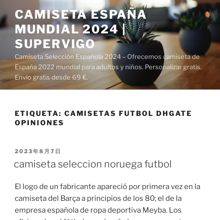
Saltar
CAMISETA ESPAÑA
al
MUNDIAL 2024 |
contenido
SUPERVIGO
Camiseta Selección Española 2024 – Ofrecemos camiseta de
España 2022 mundial para adultos y niños. Personalizar gratis.
Envío gratis desde 69 €.
ETIQUETA:
CAMISETAS FUTBOL DHGATE
OPINIONES
PUBLICADO
2023年8月7日
EL
camiseta seleccion noruega futbol
El logo de un fabricante apareció por primera vez en la
camiseta del Barça a principios de los 80; el de la
empresa española de ropa deportiva Meyba. Los