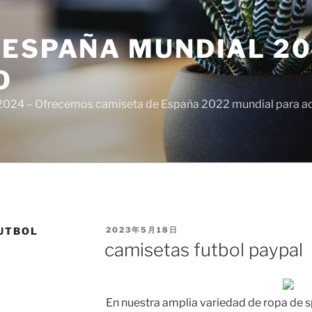
ESPAÑA MUNDIAL 20
O
024 – Ofrecemos camiseta de España 2022 mundial para adul
PUBLICADO
UTBOL
2023年5月18日
EL
camisetas futbol paypal
En nuestra amplia variedad de ropa de s