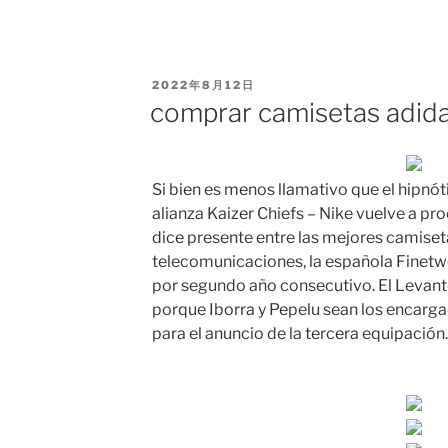
PUBLICADO
2022年8月12日
EL
comprar camisetas adida
Si bien es menos llamativo que el hipnó
alianza Kaizer Chiefs – Nike vuelve a pr
dice presente entre las mejores camiset
telecomunicaciones, la española Finetwo
por segundo año consecutivo. El Levante
porque Iborra y Pepelu sean los encar
para el anuncio de la tercera equipación.