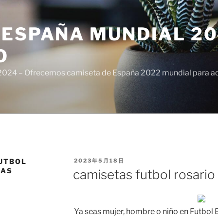
ESPAÑA MUNDIAL 20
O
024 – Ofrecemos camiseta de España 2022 mundial para adul
PUBLICADO
UTBOL
2023年5月18日
EL
DAS
camisetas futbol rosario
Ya seas mujer, hombre o niño en Futbol 