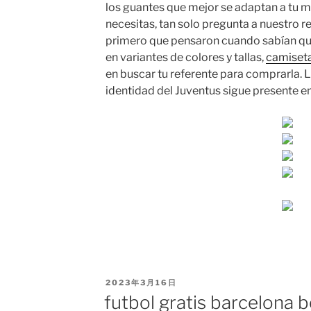
los guantes que mejor se adaptan a tu ma
necesitas, tan solo pregunta a nuestro 
primero que pensaron cuando sabían que
en variantes de colores y tallas,
camiseta
en buscar tu referente para comprarla. L
identidad del Juventus sigue presente e
PUBLICADO
2023年3月16日
EL
futbol gratis barcelona b