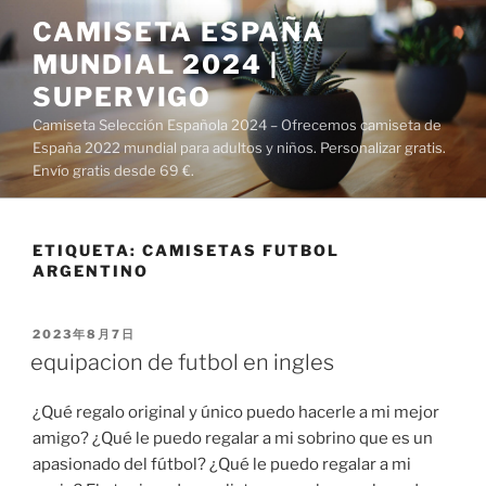
Saltar
CAMISETA ESPAÑA
al
MUNDIAL 2024 |
contenido
SUPERVIGO
Camiseta Selección Española 2024 – Ofrecemos camiseta de
España 2022 mundial para adultos y niños. Personalizar gratis.
Envío gratis desde 69 €.
ETIQUETA:
CAMISETAS FUTBOL
ARGENTINO
PUBLICADO
2023年8月7日
EL
equipacion de futbol en ingles
¿Qué regalo original y único puedo hacerle a mi mejor
amigo? ¿Qué le puedo regalar a mi sobrino que es un
apasionado del fútbol? ¿Qué le puedo regalar a mi