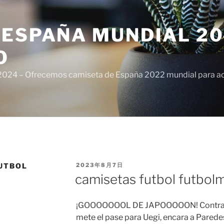
ESPAÑA MUNDIAL 20
O
024 – Ofrecemos camiseta de España 2022 mundial para adul
PUBLICADO
UTBOL
2023年8月7日
EL
camisetas futbol futbol
¡GOOOOOOOL DE JAPOOOOON! Contra de
mete el pase para Uegi, encara a Paredes,