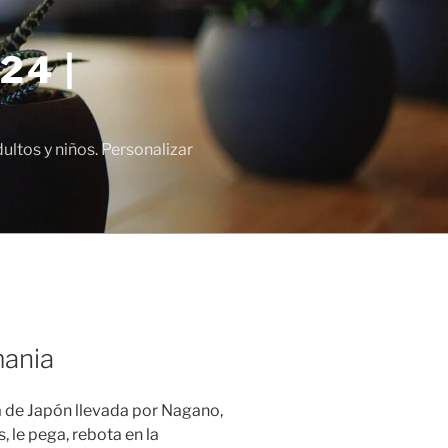
24 |
tos y niños. Personalizar
mania
 Japón llevada por Nagano,
 le pega, rebota en la