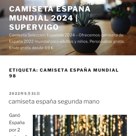
Saltar
CAMISETA ESPAÑA
al
MUNDIAL 2024 |
contenido
SUPERVIGO
Camiseta Selección Española 2024 – Ofrecemos camiseta de
España 2022 mundial para adultos y niños. Personalizar gratis.
Envío gratis desde 69 €.
ETIQUETA:
CAMISETA ESPAÑA MUNDIAL
98
PUBLICADO
2022年5月31日
EL
camiseta españa segunda mano
Ganó
España
por 2