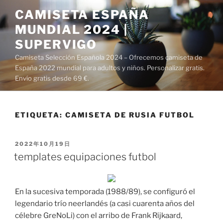
Saltar
CAMISETA ESPAÑA
al
MUNDIAL 2024 |
contenido
SUPERVIGO
Camiseta Selección Española 2024 – Ofrecemos camiseta de
España 2022 mundial para adultos y niños. Personalizar gratis.
Envío gratis desde 69 €.
ETIQUETA:
CAMISETA DE RUSIA FUTBOL
PUBLICADO
2022年10月19日
EL
templates equipaciones futbol
En la sucesiva temporada (1988/89), se configuró el
legendario trío neerlandés (a casi cuarenta años del
célebre GreNoLi) con el arribo de Frank Rijkaard,