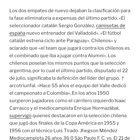
Los dos empates de nuevo dejaban la clasificación para
la fase eliminatoria a expensas del último partido. «El
seleccionador catalán Sergio González,
camisetas de
españa
nuevo entrenador del Valladolid». «El fútbol
catalán estrena ciclo ante Paraguay». Chilenos» y
aclarado que «el team que jugará contra los chilenos es
el combinado que iba a jugar contra Alumni». Los
chilenos poseían los mismos puntos que la selección
argentina, por lo cual el último partido, disputado el 22
de julio, significaba la definición del líder del grupo. ↑
arcotriunfal. «Hace 55 años el equipo del Valle dedicó
el campeonato a Colombia». En los años 1950
surgieron jugadores como el carrilero izquierdo Isaac
Carrasco y el mediocampista Enrique Hormazábal,
supervigo
quienes destacaron en la selección chilena
que jugó dos finales de la Copa América en 1955 y
1956 con el técnico Luis Tirado. Jhegson Méndez
Mediocampista 26 años 36 0 São Paulo F. C. vs. El 21 de