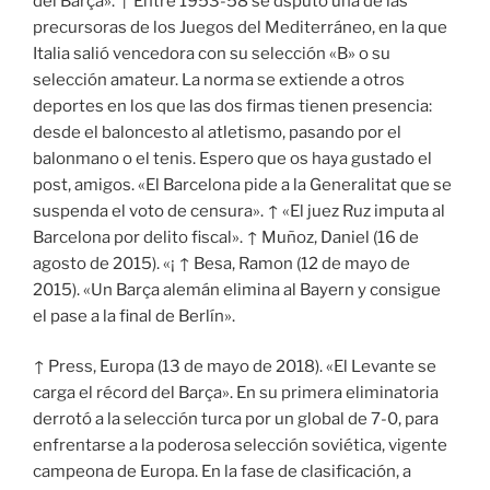
del Barça». ↑ Entre 1953-58 se dsputó una de las
precursoras de los Juegos del Mediterráneo, en la que
Italia salió vencedora con su selección «B» o su
selección amateur. La norma se extiende a otros
deportes en los que las dos firmas tienen presencia:
desde el baloncesto al atletismo, pasando por el
balonmano o el tenis. Espero que os haya gustado el
post, amigos. «El Barcelona pide a la Generalitat que se
suspenda el voto de censura». ↑ «El juez Ruz imputa al
Barcelona por delito fiscal». ↑ Muñoz, Daniel (16 de
agosto de 2015). «¡ ↑ Besa, Ramon (12 de mayo de
2015). «Un Barça alemán elimina al Bayern y consigue
el pase a la final de Berlín».
↑ Press, Europa (13 de mayo de 2018). «El Levante se
carga el récord del Barça». En su primera eliminatoria
derrotó a la selección turca por un global de 7-0, para
enfrentarse a la poderosa selección soviética, vigente
campeona de Europa. En la fase de clasificación, a