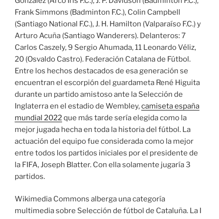
González (Arco Iris F.C.); J. P. Davidson (Badminton F.C.),
Frank Simmons (Badminton F.C.), Colin Campbell
(Santiago National F.C.), J. H. Hamilton (Valparaíso F.C.) y
Arturo Acuña (Santiago Wanderers). Delanteros: 7
Carlos Caszely, 9 Sergio Ahumada, 11 Leonardo Véliz,
20 (Osvaldo Castro). Federación Catalana de Fútbol.
Entre los hechos destacados de esa generación se
encuentran el escorpión del guardameta René Higuita
durante un partido amistoso ante la Selección de
Inglaterra en el estadio de Wembley,
camiseta españa
mundial 2022
que más tarde sería elegida como la
mejor jugada hecha en toda la historia del fútbol. La
actuación del equipo fue considerada como la mejor
entre todos los partidos iniciales por el presidente de
la FIFA, Joseph Blatter. Con ella solamente jugaría 3
partidos.
Wikimedia Commons alberga una categoría
multimedia sobre Selección de fútbol de Cataluña. La I