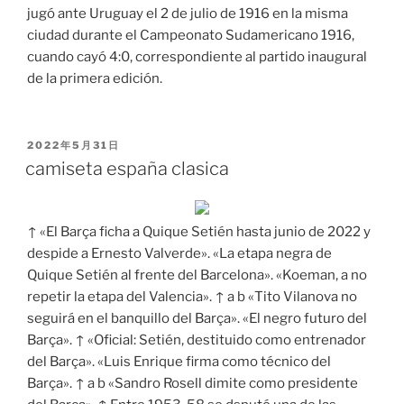
jugó ante Uruguay el 2 de julio de 1916 en la misma
ciudad durante el Campeonato Sudamericano 1916,
cuando cayó 4:0, correspondiente al partido inaugural
de la primera edición.
PUBLICADO
2022年5月31日
EL
camiseta españa clasica
↑ «El Barça ficha a Quique Setién hasta junio de 2022 y
despide a Ernesto Valverde». «La etapa negra de
Quique Setién al frente del Barcelona». «Koeman, a no
repetir la etapa del Valencia». ↑ a b «Tito Vilanova no
seguirá en el banquillo del Barça». «El negro futuro del
Barça». ↑ «Oficial: Setién, destituido como entrenador
del Barça». «Luis Enrique firma como técnico del
Barça». ↑ a b «Sandro Rosell dimite como presidente