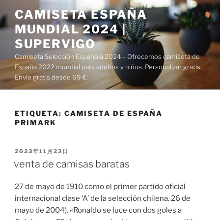
Saltar
CAMISETA ESPAÑA
al
MUNDIAL 2024 |
contenido
SUPERVIGO
Camiseta Selección Española 2024 – Ofrecemos camiseta de
España 2022 mundial para adultos y niños. Personalizar gratis.
Envío gratis desde 69 €.
ETIQUETA:
CAMISETA DE ESPAÑA
PRIMARK
PUBLICADO
2023年11月23日
EL
venta de camisas baratas
27 de mayo de 1910 como el primer partido oficial
internacional clase ‘A’ de la selección chilena. 26 de
mayo de 2004). «Ronaldo se luce con dos goles a