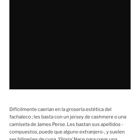
Difícilmente caerían en la grosería estética del
fachaleco ; les basta con un jersey de cashmere o una
camiseta de James Perse. Les bastan sus apellidos -
compuestos, puede que alguno extranjero-, y suelen
ser bilingües de cuna. ‘Gloria’ Nace para crear una