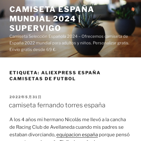
Saltar
CAMISETA ESPAÑA
al
MUNDIAL 2024 |
contenido
SUPERVIGO
Camiseta Selección Española 2024 – Ofrecemos camiseta de
España 2022 mundial para adultos y niños. Personalizar gratis.
Envío gratis desde 69 €.
ETIQUETA:
ALIEXPRESS ESPAÑA
CAMISETAS DE FUTBOL
PUBLICADO
2022年5月31日
EL
camiseta fernando torres españa
A los 4 años mi hermano Nicolás me llevó a la cancha
de Racing Club de Avellaneda cuando mis padres se
estaban divorciando,
equipacion españa
porque pensó