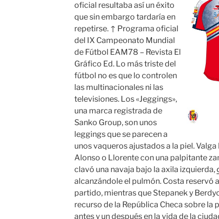
oficial resultaba así un éxito
que sin embargo tardaría en
repetirse. ↑ Programa oficial
del IX Campeonato Mundial
de Fútbol EAM78 – Revista El
Gráfico Ed. Lo más triste del
fútbol no es que lo controlen
las multinacionales ni las
televisiones. Los «Jeggings»,
una marca registrada de
Sanko Group, son unos
leggings que se parecen a
unos vaqueros ajustados a la piel. Valga 
Alonso o Llorente con una palpitante zama
clavó una navaja bajo la axila izquierda,
alcanzándole el pulmón. Costa reservó a
partido, mientras que Stepanek y Berdyc
recurso de la República Checa sobre la 
antes y un después en la vida de la ciud