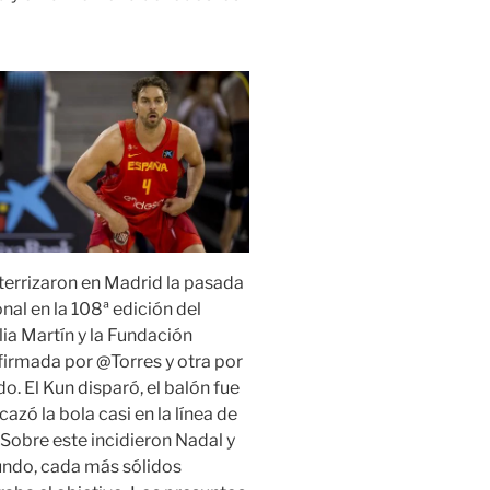
aterrizaron en Madrid la pasada
al en la 108ª edición del
ia Martín y la Fundación
firmada por @Torres y otra por
. El Kun disparó, el balón fue
azó la bola casi en la línea de
 Sobre este incidieron Nadal y
gundo, cada más sólidos