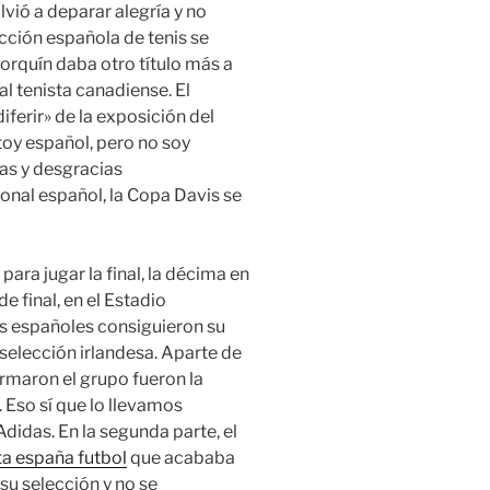
lvió a deparar alegría y no
ección española de tenis se
orquín daba otro título más a
 al tenista canadiense. El
iferir» de la exposición del
toy español, pero no soy
as y desgracias
onal español, la Copa Davis se
ra jugar la final, la décima en
e final, en el Estadio
os españoles consiguieron su
a selección irlandesa. Aparte de
ormaron el grupo fueron la
. Eso sí que lo llevamos
 Adidas. En la segunda parte, el
a españa futbol
que acababa
su selección y no se