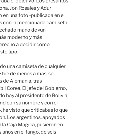
raba el objetivo. Los presuntos
ona, Jon Rosales y Adur
en una foto -publicada en el
tes con la mencionada camiseta.
a echado mano de «un
 más moderno y más
derecho a decidir como
te tipo.
do una camiseta de cualquier
ue fue de menos a más, se
s de Alemania, tras
bil Corea. El jefe del Gobierno,
o hoy al presidente de Bolivia,
id con su nombre y con el
 he visto que criticabas lo que
ion. Los argentinos, apoyados
n la Caja Mágica, pusieron en
años en el fango, de seis