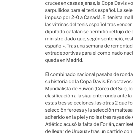
cruces en casas ajenas, la Copa Davis vo
sarpullidos para el tenis español. La sel
impuso por 2-0 a Canadá. El tenista mall
las vitrinas del tenis español tras vencer
diputado catalán se permitió «el lujo de d
ministro dado que, según sentenció, «es
español». Tras una semana de remontad
extradeportivas para el combinado naci
queda en Madrid.
El combinado nacional pasaba de ronda pa
su historia de la Copa Davis. En octavos d
Mundialista de Suwon (Corea del Sur), l
clasificación a la siguiente ronda ante l
estas tres selecciones, las otras 2 que f
selección feroesa y la selección maltesa
adherido en la piel y no las tres rayas de
Atlético acusó la falta de Forlán,
camiset
de llegar de Uruguay tras un partido con 