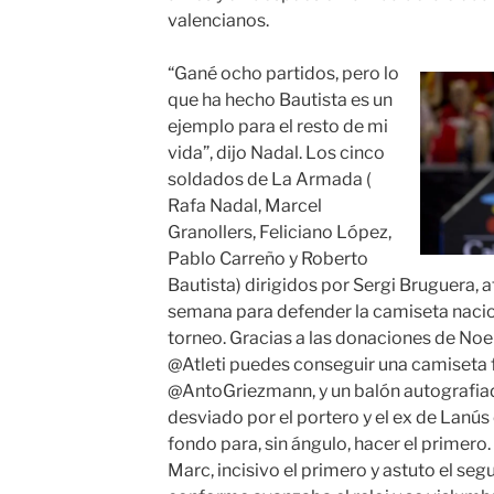
valencianos.
“Gané ocho partidos, pero lo
que ha hecho Bautista es un
ejemplo para el resto de mi
vida”, dijo Nadal. Los cinco
soldados de La Armada (
Rafa Nadal, Marcel
Granollers, Feliciano López,
Pablo Carreño y Roberto
Bautista) dirigidos por Sergi Bruguera, 
semana para defender la camiseta nacion
torneo. Gracias a las donaciones de Noel
@Atleti puedes conseguir una camiseta 
@AntoGriezmann, y un balón autografiado
desviado por el portero y el ex de Lanús c
fondo para, sin ángulo, hacer el primero.
Marc, incisivo el primero y astuto el se