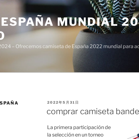
ESPAÑA MUNDIAL 20
O
024 – Ofrecemos camiseta de España 2022 mundial para adul
PUBLICADO
ESPAÑA
2022年5月31日
EL
comprar camiseta bande
La primera participación de
la selección en un torneo