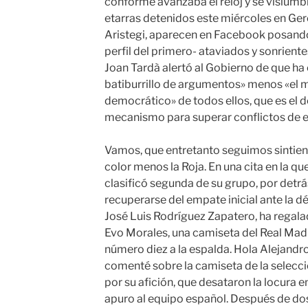
conforme avanzaba el reloj y se vislumb
etarras detenidos este miércoles en Ger
Aristegi, aparecen en Facebook posando 
perfil del primero- ataviados y sonrien
Joan Tardà alertó al Gobierno de que h
batiburrillo de argumentos» menos «el
democrático» de todos ellos, que es el 
mecanismo para superar conflictos de es
Vamos, que entretanto seguimos sintien
color menos la Roja. En una cita en la q
clasificó segunda de su grupo, por detrá
recuperarse del empate inicial ante la dé
José Luis Rodríguez Zapatero, ha regalad
Evo Morales, una camiseta del Real Madr
número diez a la espalda. Hola Alejandro,
comenté sobre la camiseta de la selecc
por su afición, que desataron la locura e
apuro al equipo español. Después de dos 