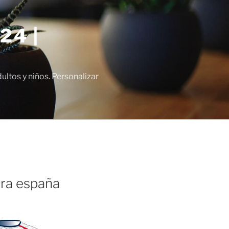
24 |
tos y niños. Personalizar
ra españa