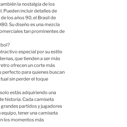
también la nostalgia de los
Pueden incluir detalles de
e los años 90, el Brasil de
980. Su diseño es una mezcla
 comerciales tan prominentes de
tbol?
tractivo especial por su estilo
dernas, que tienden a ser más
 retro ofrecen un corte más
s perfecto para quienes buscan
ual sin perder el toque
 solo estás adquiriendo una
de historia. Cada camiseta
 grandes partidos y jugadores
ún equipo, tener una camiseta
con los momentos más