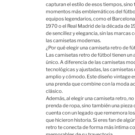
capturan el estilo de esos tiempos, sino 
momentos más emblemáticos del fútbol. 
equipos legendarios, como el Barcelona d
1970 o el Real Madrid de la década de 1
de sencillez y elegancia, sin las marcas
las camisetas modernas.
¿Por qué elegir una camiseta retro de fú
Las camisetas retro de fútbol tienen un a
único. A diferencia de las camisetas mo
tecnológicas y ajustadas, las camisetas
amplio y cómodo. Este diseño vintage e
una prenda que combine con la moda act
clásico.
Además, al elegir una camiseta retro, no
prenda de ropa, sino también una pieza 
cuenta con un legado que rememora los
que hicieron historia. Si eres fan de alg
retro te conecta de forma más íntima 
memorables de su trayectoria.