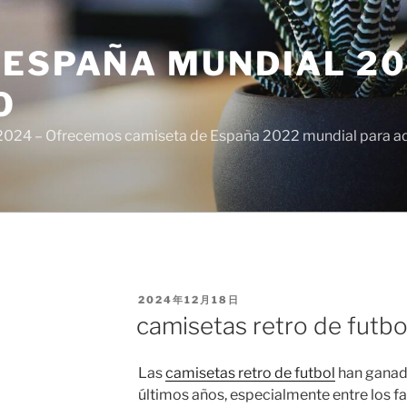
ESPAÑA MUNDIAL 20
O
024 – Ofrecemos camiseta de España 2022 mundial para adul
PUBLICADO
2024年12月18日
EL
camisetas retro de futbo
Las
camisetas retro de futbol
han ganado
últimos años, especialmente entre los fa