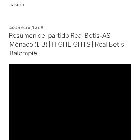
pasión.
PUBLICADO
2024年10月31日
EL
Resumen del partido Real Betis-AS
Mónaco (1-3) | HIGHLIGHTS | Real Betis
Balompié