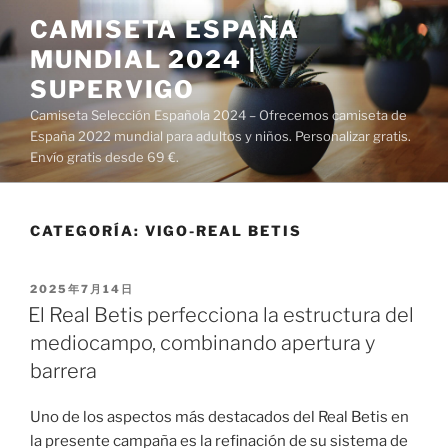
Saltar
CAMISETA ESPAÑA
al
MUNDIAL 2024 |
contenido
SUPERVIGO
Camiseta Selección Española 2024 – Ofrecemos camiseta de
España 2022 mundial para adultos y niños. Personalizar gratis.
Envío gratis desde 69 €.
CATEGORÍA:
VIGO-REAL BETIS
PUBLICADO
2025年7月14日
EL
El Real Betis perfecciona la estructura del
mediocampo, combinando apertura y
barrera
Uno de los aspectos más destacados del Real Betis en
la presente campaña es la refinación de su sistema de