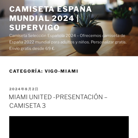
Saltar
CAMISETA ESPAÑA
al
MUNDIAL 2024 |
contenido
SUPERVIGO
Camiseta Selección Española 2024 – Ofrecemos camiseta de
España 2022 mundial para adultos y niños. Personalizar gratis.
Envío gratis desde 69 €.
CATEGORÍA:
VIGO-MIAMI
PUBLICADO
2024年8月2日
EL
MIAMI UNITED -PRESENTACIÓN –
CAMISETA 3