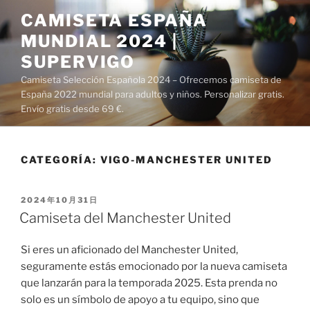
Saltar
CAMISETA ESPAÑA
al
MUNDIAL 2024 |
contenido
SUPERVIGO
Camiseta Selección Española 2024 – Ofrecemos camiseta de
España 2022 mundial para adultos y niños. Personalizar gratis.
Envío gratis desde 69 €.
CATEGORÍA:
VIGO-MANCHESTER UNITED
PUBLICADO
2024年10月31日
EL
Camiseta del Manchester United
Si eres un aficionado del Manchester United,
seguramente estás emocionado por la nueva camiseta
que lanzarán para la temporada 2025. Esta prenda no
solo es un símbolo de apoyo a tu equipo, sino que