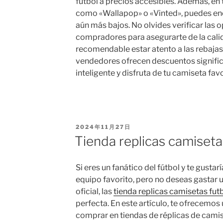
fútbol a precios accesibles. Además, e
como «Wallapop» o «Vinted», puedes en
aún más bajos. No olvides verificar las 
compradores para asegurarte de la cali
recomendable estar atento a las rebaj
vendedores ofrecen descuentos signifi
inteligente y disfruta de tu camiseta favo
PUBLICADO
2024年11月27日
EL
Tienda replicas camiseta
Si eres un fanático del fútbol y te gustar
equipo favorito, pero no deseas gastar 
oficial, las
tienda replicas camisetas fut
perfecta. En este artículo, te ofrecemos
comprar en tiendas de réplicas de cami