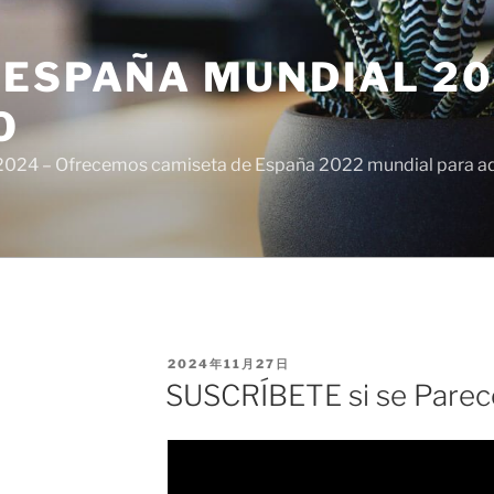
ESPAÑA MUNDIAL 20
O
024 – Ofrecemos camiseta de España 2022 mundial para adul
PUBLICADO
2024年11月27日
EL
SUSCRÍBETE si se Pare