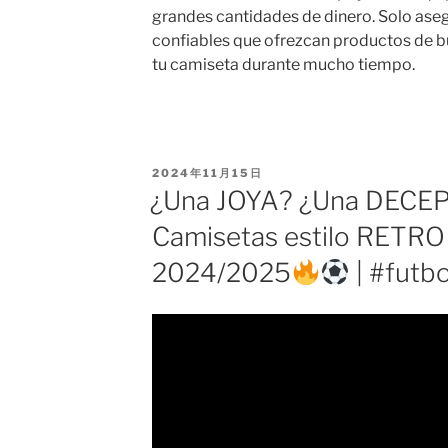
grandes cantidades de dinero. Solo aseg
confiables que ofrezcan productos de bu
tu camiseta durante mucho tiempo.
PUBLICADO
2024年11月15日
EL
¿Una JOYA? ¿Una DECE
Camisetas estilo RETR
2024/2025
| #futb